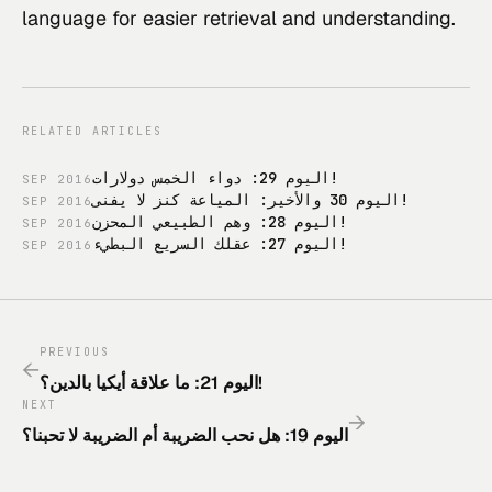
language for easier retrieval and understanding.
RELATED ARTICLES
اليوم 29: دواء الخمس دولارات!
SEP
2016
اليوم 30 والأخير: المياعة كنز لا يفنى!
SEP
2016
اليوم 28: وهم الطبيعي المحزن!
SEP
2016
اليوم 27: عقلك السريع البطيء!
SEP
2016
PREVIOUS
←
اليوم 21: ما علاقة أيكيا بالدين؟!
NEXT
→
اليوم 19: هل نحب الضريبة أم الضريبة لا تحبنا؟