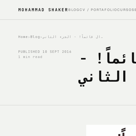
MOHAMMAD SHAKER
BLOG
CV / PORTAFOLIO
CURSOS
Home
›
Blog
›
اليوم ٠٧: عهد النوكيا ما زال قائماً! - الجزء الثاني
ال قائماً
PUBLISHED
10 SEPT 2016
1 min read
الثاني