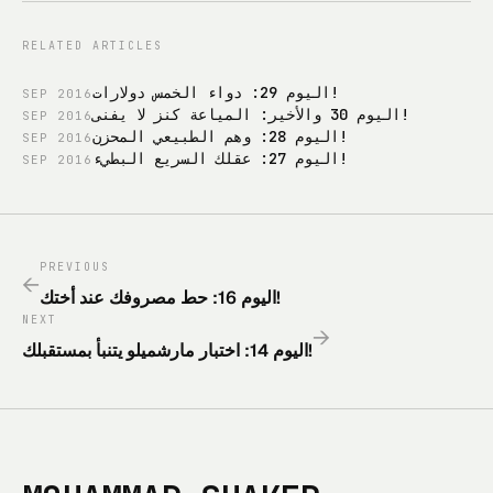
RELATED ARTICLES
اليوم 29: دواء الخمس دولارات!
SEP
2016
اليوم 30 والأخير: المياعة كنز لا يفنى!
SEP
2016
اليوم 28: وهم الطبيعي المحزن!
SEP
2016
اليوم 27: عقلك السريع البطيء!
SEP
2016
PREVIOUS
←
اليوم 16: حط مصروفك عند أختك!
NEXT
→
اليوم 14: اختبار مارشميلو يتنبأ بمستقبلك!