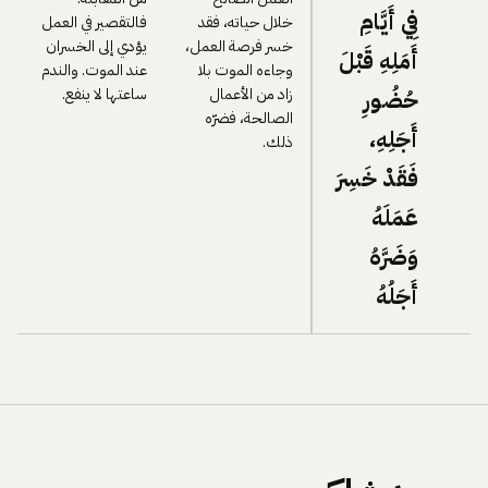
فِي أَيَّامِ
خلال حياته، فقد
فالتقصير في العمل
خسر فرصة العمل،
يؤدي إلى الخسران
أَمَلِهِ قَبْلَ
وجاءه الموت بلا
عند الموت. والندم
زاد من الأعمال
ساعتها لا ينفع.
حُضُورِ
الصالحة، فضرّه
أَجَلِهِ،
ذلك.
فَقَدْ خَسِرَ
عَمَلَهُ
وَضَرَّهُ
أَجَلُهُ