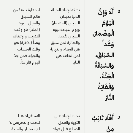
يشبّه الإمام الحياة
استعارة بليغة من
أَلَا وَإِنَّ
2
الدنيا بميدان
عالم السباق
الْيَوْمَ
السباق (المضمار)،
والخيل. اليوم
ويوم القيامة بيوم
(الدنيا) هو وقت
الْمِضْمَارَ،
السباق نفسه.
التدريب والإعداد،
والجائزة لمن سبق
وغداً (الآخرة) هو
وَغَداً
هي الجنة، والنهاية
وقت الحساب
السِّبَاقَ،
لمن تخلف هي
والجزاء. فمن جدّ
النار.
اليوم فاز غداً.
وَالسَّبَقَةُ
الْجَنَّةُ،
وَالْغَايَةُ
النَّارُ
يحث الإمام على
الاستفهام هنا
أَفَلَا تَائِبٌ
3
التوبة والعمل
للحث والتحريض لا
مِنْ
الصالح قبل فوات
للاستخبار. والمنية