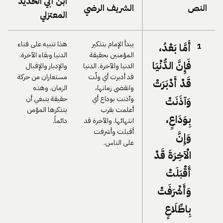
ابن أبي الحديد
النص
الشريف الرضي
المعتزلي
يبدأ الإمام بتذكير
هذا تنبيه على فناء
أَمَّا بَعْدُ،
1
المؤمنين بحقيقة
الدنيا وبقاء الآخرة.
فَإِنَّ الدُّنْيَا
الدنيا والآخرة. الدنيا
والإدبار والإقبال
قد أدبرت أي ولّت
مستعاران من حركة
قَدْ أَدْبَرَتْ
وانقضى زمانها،
الزمان. وهذه
وآذنت بوداع أي
حقيقة ينبغي أن
وَآذَنَتْ
أعلمت بقرب
يتذكرها المؤمن
بِوَدَاعٍ،
انتهائها. والآخرة قد
دائماً.
أقبلت وأشرفت
وَإِنَّ
على الناس.
الْآخِرَةَ قَدْ
أَقْبَلَتْ
وَأَشْرَفَتْ
بِاطِّلَاعٍ