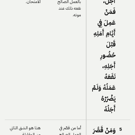
أَجَلٌ،
بالعمل الصالح
الامتحان.
نفعه ذلك عند
فَمَنْ
موته.
عَمِلَ فِي
أَيَّامِ أَمَلِهِ
قَبْلَ
حُضُورِ
أَجَلِهِ،
نَفَعَهُ
عَمَلُهُ وَلَمْ
يَضْرُرْهُ
أَجَلُهُ
أما من قصّر في
هذا هو الشق الثاني
وَمَنْ قَصَّرَ
5
العمل الصالح
من المقابلة.