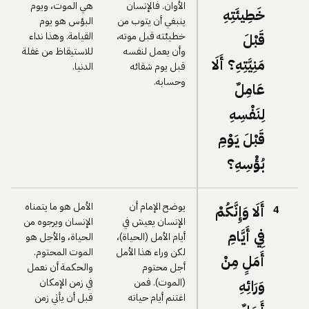
الأوان. فالإنسان
هي الموت، ويوم
خَطِيئَتِهِ
ينبغي أن يتوب من
البؤس هو يوم
خطيئته قبل موته،
القيامة. وهذا نداء
قَبْلَ
وأن يعمل لنفسه
للاستيقاظ من غفلة
مَنِيَّتِهِ؟ أَلَا
قبل يوم شقائه
الدنيا.
وحسابه.
عَامِلٌ
لِنَفْسِهِ
قَبْلَ يَوْمِ
بُؤْسِهِ؟
يوضح الإمام أن
الأمل هو ما يتمناه
أَلَا وَإِنَّكُمْ
4
الإنسان يعيش في
الإنسان ويرجوه من
فِي أَيَّامِ
أيام الأمل (الحياة)،
الحياة، والأجل هو
لكن وراء هذا الأمل
الموت المحتوم.
أَمَلٍ مِنْ
أجل محتوم
والحكمة أن نعمل
(الموت). فمن
في زمن الإمكان
وَرَائِهِ
اغتنم أيام حياته
قبل أن يأتي زمن